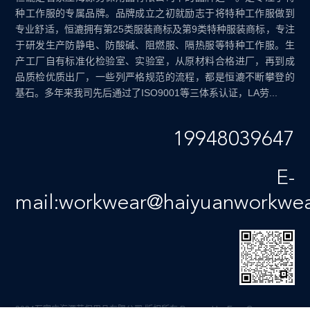
种工作服的专属品牌。品牌成立之初就励志于将特种工作服做到
专业舒适，恒漉拥有第25类服装商标及第9类特种服装商标，专注
于研发生产防静电、防酸碱、阻燃服、隔热服等特种工作服。生
产工厂自有标准化检验室、实验室，从原材料合格进厂，再到成
品质检优质出厂，一些列严格规范的流程，都是恒漉不断攀登的
基石。多年来我司先后通过了ISO9001等三体系认证，LA劳...
19948039647
E-
mail:workwear@haiyuanworkwe
2024石家庄海源劳保用品有限公司 版权所有
Powered by EyouCms