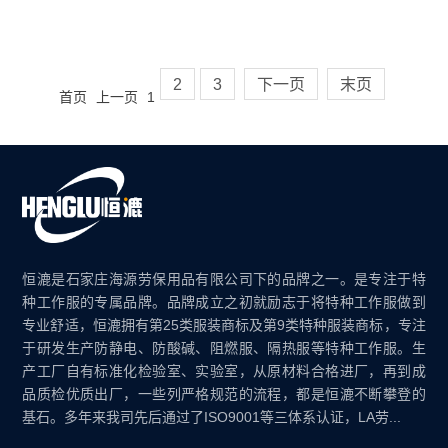
2
3
下一页
末页
首页
上一页
1
恒漉是石家庄海源劳保用品有限公司下的品牌之一。是专注于特
种工作服的专属品牌。品牌成立之初就励志于将特种工作服做到
专业舒适，恒漉拥有第25类服装商标及第9类特种服装商标，专注
于研发生产防静电、防酸碱、阻燃服、隔热服等特种工作服。生
产工厂自有标准化检验室、实验室，从原材料合格进厂，再到成
品质检优质出厂，一些列严格规范的流程，都是恒漉不断攀登的
基石。多年来我司先后通过了ISO9001等三体系认证，LA劳...