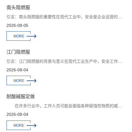
南头阻燃服
引言：南头阻燃服的重要性在现代工业中，安全是企业运营的重中之重。尤其是在石油化工、煤炭、消防等高风险行业，工人面临着各种潜在的危险。南头阻燃服作为一种专业的防护...
2026-08-05

MORE
江门阻燃服
引言：江门阻燃服的背景与意义在现代工业生产中，安全工作服是保护工人安全的重要装备，尤其是在火灾风险较高的行业中，阻燃服的作用愈加突出。江门作为珠三角地区的重要工...
2026-08-04

MORE
耐酸碱服定做
在许多行业中，工作人员可能会面临各种腐蚀性物质的威胁，这就使得耐酸碱服成为了保障他们安全的重要装备。耐酸碱服的定做是一个需要专业知识和经验的过程，以确保其能...
2026-08-04

MORE