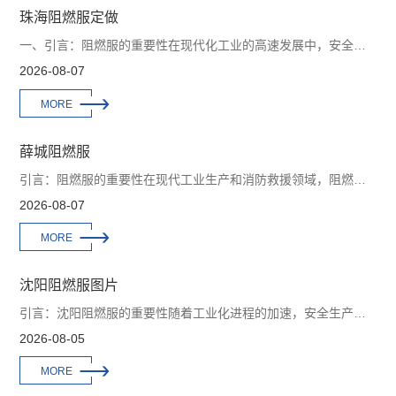
珠海阻燃服定做
一、引言：阻燃服的重要性在现代化工业的高速发展中，安全生产显得尤为重要。许多行业如石油化工、电力、冶金等都面临着严峻的火灾和高温威胁。因此，防护服的选择成为了保...
2026-08-07

MORE
薛城阻燃服
引言：阻燃服的重要性在现代工业生产和消防救援领域，阻燃服已成为不可或缺的安全装备。随着火灾、高温和化学品危害的频发，传统服装已经无法满足工作人员在极端环境下的保...
2026-08-07

MORE
沈阳阻燃服图片
引言：沈阳阻燃服的重要性随着工业化进程的加速，安全生产的需求日益增加，职业防护装备成为保护工作人员生命安全的重要手段。其中，阻燃服作为防护服的一种，其重要性更是...
2026-08-05

MORE