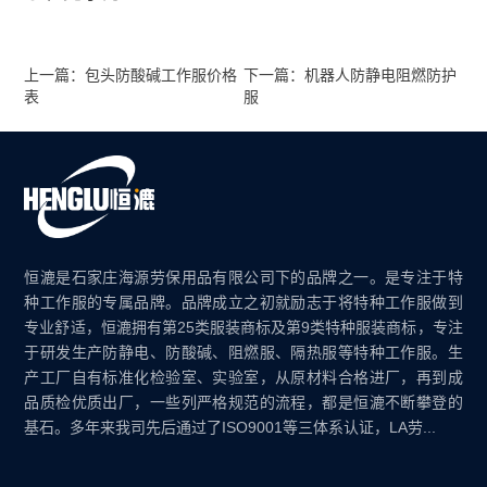
上一篇：包头防酸碱工作服价格
下一篇：机器人防静电阻燃防护
表
服
恒漉是石家庄海源劳保用品有限公司下的品牌之一。是专注于特
种工作服的专属品牌。品牌成立之初就励志于将特种工作服做到
专业舒适，恒漉拥有第25类服装商标及第9类特种服装商标，专注
于研发生产防静电、防酸碱、阻燃服、隔热服等特种工作服。生
产工厂自有标准化检验室、实验室，从原材料合格进厂，再到成
品质检优质出厂，一些列严格规范的流程，都是恒漉不断攀登的
基石。多年来我司先后通过了ISO9001等三体系认证，LA劳...