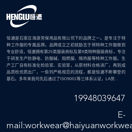
恒漉是石家庄海源劳保用品有限公司下的品牌之一。是专注于特
种工作服的专属品牌。品牌成立之初就励志于将特种工作服做到
专业舒适，恒漉拥有第25类服装商标及第9类特种服装商标，专注
于研发生产防静电、防酸碱、阻燃服、隔热服等特种工作服。生
产工厂自有标准化检验室、实验室，从原材料合格进厂，再到成
品质检优质出厂，一些列严格规范的流程，都是恒漉不断攀登的
基石。多年来我司先后通过了ISO9001等三体系认证，LA劳...
19948039647
E-
mail:workwear@haiyuanworkwe