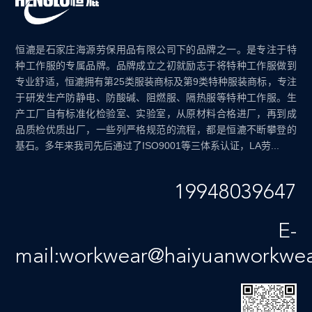
恒漉是石家庄海源劳保用品有限公司下的品牌之一。是专注于特
种工作服的专属品牌。品牌成立之初就励志于将特种工作服做到
专业舒适，恒漉拥有第25类服装商标及第9类特种服装商标，专注
于研发生产防静电、防酸碱、阻燃服、隔热服等特种工作服。生
产工厂自有标准化检验室、实验室，从原材料合格进厂，再到成
品质检优质出厂，一些列严格规范的流程，都是恒漉不断攀登的
基石。多年来我司先后通过了ISO9001等三体系认证，LA劳...
19948039647
E-
mail:workwear@haiyuanworkwe