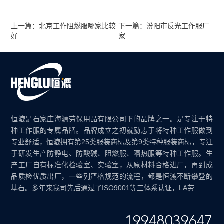
上一篇：北京工作阻燃服哪家比较
下一篇：汾阳市反光工作服厂
好
家
恒漉是石家庄海源劳保用品有限公司下的品牌之一。是专注于特
种工作服的专属品牌。品牌成立之初就励志于将特种工作服做到
专业舒适，恒漉拥有第25类服装商标及第9类特种服装商标，专注
于研发生产防静电、防酸碱、阻燃服、隔热服等特种工作服。生
产工厂自有标准化检验室、实验室，从原材料合格进厂，再到成
品质检优质出厂，一些列严格规范的流程，都是恒漉不断攀登的
基石。多年来我司先后通过了ISO9001等三体系认证，LA劳...
19948039647