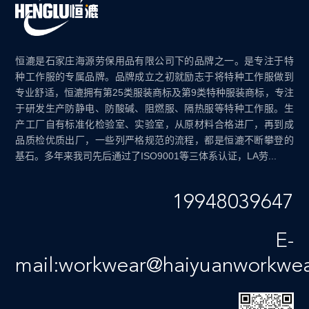
恒漉是石家庄海源劳保用品有限公司下的品牌之一。是专注于特
种工作服的专属品牌。品牌成立之初就励志于将特种工作服做到
专业舒适，恒漉拥有第25类服装商标及第9类特种服装商标，专注
于研发生产防静电、防酸碱、阻燃服、隔热服等特种工作服。生
产工厂自有标准化检验室、实验室，从原材料合格进厂，再到成
品质检优质出厂，一些列严格规范的流程，都是恒漉不断攀登的
基石。多年来我司先后通过了ISO9001等三体系认证，LA劳...
19948039647
E-
mail:workwear@haiyuanworkwe