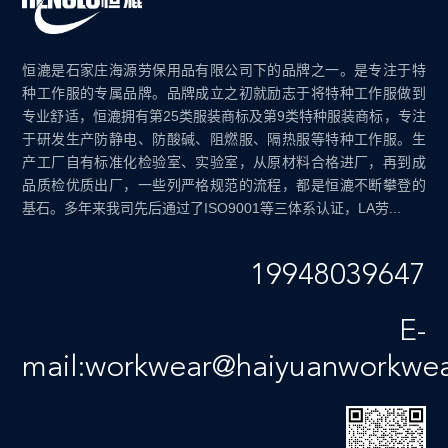
恒漉是石家庄海源劳保用品有限公司下的品牌之一。是专注于特
种工作服的专属品牌。品牌成立之初就励志于将特种工作服做到
专业舒适，恒漉拥有第25类服装商标及第9类特种服装商标，专注
于研发生产防静电、防酸碱、阻燃服、隔热服等特种工作服。生
产工厂自有标准化检验室、实验室，从原材料合格进厂，再到成
品质检优质出厂，一些列严格规范的流程，都是恒漉不断攀登的
基石。多年来我司先后通过了ISO9001等三体系认证，LA劳...
19948039647
E-
mail:workwear@haiyuanworkwe