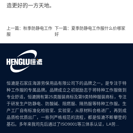
造更好的一方天地。
上一篇：秋季防静电工作
下一篇：夏季防静电工作服什么价哪家
服
好
恒漉是石家庄海源劳保用品有限公司下的品牌之一。是专注于特
种工作服的专属品牌。品牌成立之初就励志于将特种工作服做到
专业舒适，恒漉拥有第25类服装商标及第9类特种服装商标，专注
于研发生产防静电、防酸碱、阻燃服、隔热服等特种工作服。生
产工厂自有标准化检验室、实验室，从原材料合格进厂，再到成
品质检优质出厂，一些列严格规范的流程，都是恒漉不断攀登的
基石。多年来我司先后通过了ISO9001等三体系认证，LA劳...