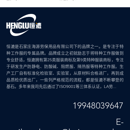
恒漉是石家庄海源劳保用品有限公司下的品牌之一。是专注于特
种工作服的专属品牌。品牌成立之初就励志于将特种工作服做到
专业舒适，恒漉拥有第25类服装商标及第9类特种服装商标，专注
于研发生产防静电、防酸碱、阻燃服、隔热服等特种工作服。生
产工厂自有标准化检验室、实验室，从原材料合格进厂，再到成
品质检优质出厂，一些列严格规范的流程，都是恒漉不断攀登的
基石。多年来我司先后通过了ISO9001等三体系认证，LA劳...
19948039647
E-