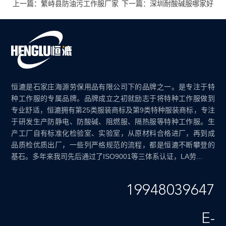
上一篇：繁峙县防油污工作服厂家
下一篇：深圳耐酸碱服哪家好
恒漉是石家庄海源劳保用品有限公司下的品牌之一。是专注于特
种工作服的专属品牌。品牌成立之初就励志于将特种工作服做到
专业舒适，恒漉拥有第25类服装商标及第9类特种服装商标，专注
于研发生产防静电、防酸碱、阻燃服、隔热服等特种工作服。生
产工厂自有标准化检验室、实验室，从原材料合格进厂，再到成
品质检优质出厂，一些列严格规范的流程，都是恒漉不断攀登的
基石。多年来我司先后通过了ISO9001等三体系认证，LA劳...
19948039647
E-