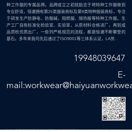
种工作服的专属品牌。品牌成立之初就励志于将特种工作服做到
专业舒适，恒漉拥有第25类服装商标及第9类特种服装商标，专注
于研发生产防静电、防酸碱、阻燃服、隔热服等特种工作服。生
产工厂自有标准化检验室、实验室，从原材料合格进厂，再到成
品质检优质出厂，一些列严格规范的流程，都是恒漉不断攀登的
基石。多年来我司先后通过了ISO9001等三体系认证，LA劳...
19948039647
E-
mail:workwear@haiyuanworkwe
2024石家庄海源劳保用品有限公司 版权所有
Powered by EyouCms