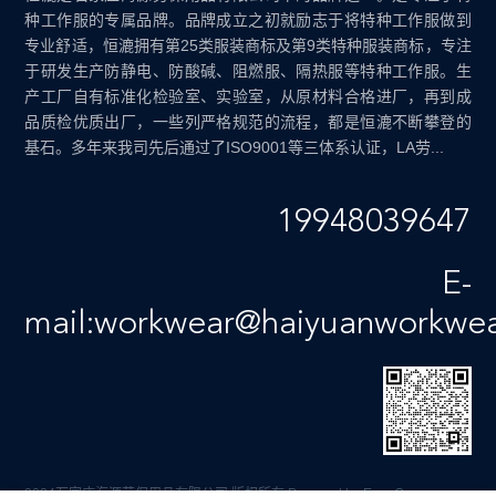
种工作服的专属品牌。品牌成立之初就励志于将特种工作服做到
专业舒适，恒漉拥有第25类服装商标及第9类特种服装商标，专注
于研发生产防静电、防酸碱、阻燃服、隔热服等特种工作服。生
产工厂自有标准化检验室、实验室，从原材料合格进厂，再到成
品质检优质出厂，一些列严格规范的流程，都是恒漉不断攀登的
基石。多年来我司先后通过了ISO9001等三体系认证，LA劳...
19948039647
E-
mail:workwear@haiyuanworkwe
2024石家庄海源劳保用品有限公司 版权所有
Powered by EyouCms