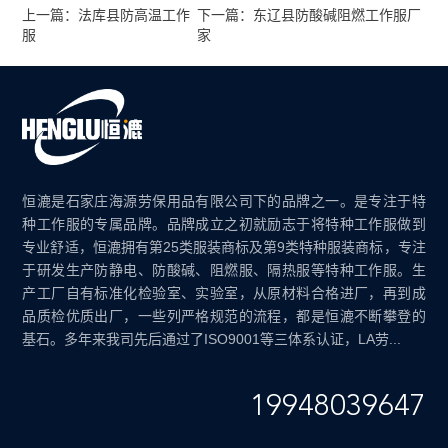
上一篇：法库县防高温工作
下一篇：东辽县防酸碱阻燃工作服厂
服
家
恒漉是石家庄海源劳保用品有限公司下的品牌之一。是专注于特
种工作服的专属品牌。品牌成立之初就励志于将特种工作服做到
专业舒适，恒漉拥有第25类服装商标及第9类特种服装商标，专注
于研发生产防静电、防酸碱、阻燃服、隔热服等特种工作服。生
产工厂自有标准化检验室、实验室，从原材料合格进厂，再到成
品质检优质出厂，一些列严格规范的流程，都是恒漉不断攀登的
基石。多年来我司先后通过了ISO9001等三体系认证，LA劳...
19948039647