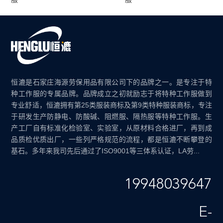
恒漉是石家庄海源劳保用品有限公司下的品牌之一。是专注于特
种工作服的专属品牌。品牌成立之初就励志于将特种工作服做到
专业舒适，恒漉拥有第25类服装商标及第9类特种服装商标，专注
于研发生产防静电、防酸碱、阻燃服、隔热服等特种工作服。生
产工厂自有标准化检验室、实验室，从原材料合格进厂，再到成
品质检优质出厂，一些列严格规范的流程，都是恒漉不断攀登的
基石。多年来我司先后通过了ISO9001等三体系认证，LA劳...
19948039647
E-