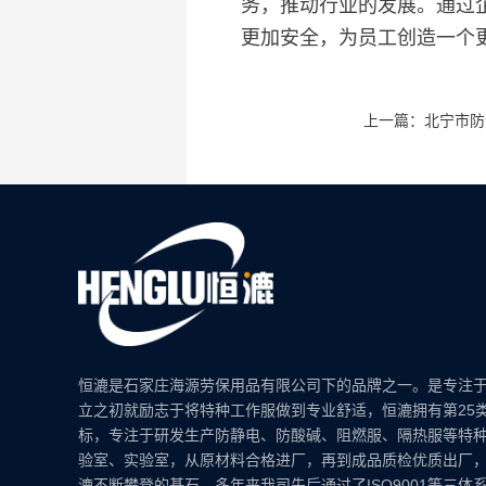
务，推动行业的发展。通过
更加安全，为员工创造一个
上一篇：北宁市防
恒漉是石家庄海源劳保用品有限公司下的品牌之一。是专注
立之初就励志于将特种工作服做到专业舒适，恒漉拥有第25
标，专注于研发生产防静电、防酸碱、阻燃服、隔热服等特
验室、实验室，从原材料合格进厂，再到成品质检优质出厂
漉不断攀登的基石。多年来我司先后通过了ISO9001等三体系认