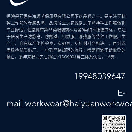
恒漉是石家庄海源劳保用品有限公司下的品牌之一。是专注于特
种工作服的专属品牌。品牌成立之初就励志于将特种工作服做到
专业舒适，恒漉拥有第25类服装商标及第9类特种服装商标，专注
于研发生产防静电、防酸碱、阻燃服、隔热服等特种工作服。生
产工厂自有标准化检验室、实验室，从原材料合格进厂，再到成
品质检优质出厂，一些列严格规范的流程，都是恒漉不断攀登的
基石。多年来我司先后通过了ISO9001等三体系认证，LA劳...
19948039647
E-
mail:workwear@haiyuanworkwe