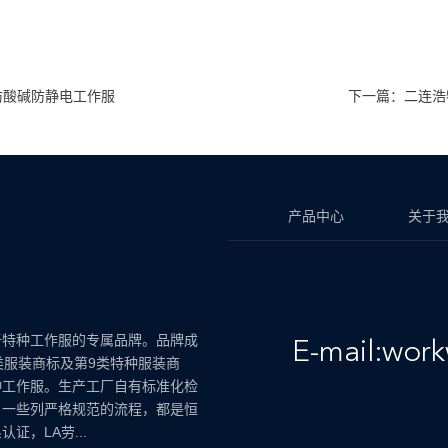
防酸碱防静电工作服
下一篇：二连浩
产品中心
关于
于特种工作服的专属品牌。品牌成
E-mail:wor
类服装商标及第9类特种服装商
种工作服。生产工厂自有标准化检
，一些列严格规范的流程，都是恒
证，LA劳...