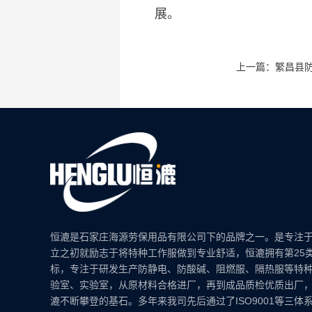
展。
上一篇：繁昌县
恒漉是石家庄海源劳保用品有限公司下的品牌之一。是专注
立之初就励志于将特种工作服做到专业舒适，恒漉拥有第25
标，专注于研发生产防静电、防酸碱、阻燃服、隔热服等特
验室、实验室，从原材料合格进厂，再到成品质检优质出厂
漉不断攀登的基石。多年来我司先后通过了ISO9001等三体系认