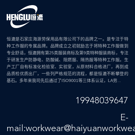
恒漉是石家庄海源劳保用品有限公司下的品牌之一。是专注于特
种工作服的专属品牌。品牌成立之初就励志于将特种工作服做到
专业舒适，恒漉拥有第25类服装商标及第9类特种服装商标，专注
于研发生产防静电、防酸碱、阻燃服、隔热服等特种工作服。生
产工厂自有标准化检验室、实验室，从原材料合格进厂，再到成
品质检优质出厂，一些列严格规范的流程，都是恒漉不断攀登的
基石。多年来我司先后通过了ISO9001等三体系认证，LA劳...
19948039647
E-
mail:workwear@haiyuanworkwe