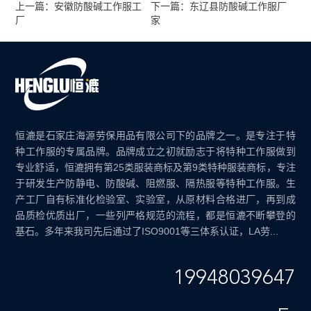
上一篇：安徽防酸碱工作服工
下一篇：东辽县防酸碱工作服厂
厂
家
恒漉是石家庄海源劳保用品有限公司下的品牌之一。是专注于特
种工作服的专属品牌。品牌成立之初就励志于将特种工作服做到
专业舒适，恒漉拥有第25类服装商标及第9类特种服装商标，专注
于研发生产防静电、防酸碱、阻燃服、隔热服等特种工作服。生
产工厂自有标准化检验室、实验室，从原材料合格进厂，再到成
品质检优质出厂，一些列严格规范的流程，都是恒漉不断攀登的
基石。多年来我司先后通过了ISO9001等三体系认证，LA劳...
19948039647