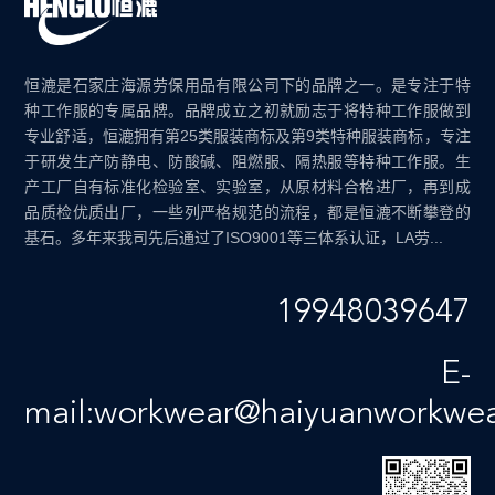
恒漉是石家庄海源劳保用品有限公司下的品牌之一。是专注于特
种工作服的专属品牌。品牌成立之初就励志于将特种工作服做到
专业舒适，恒漉拥有第25类服装商标及第9类特种服装商标，专注
于研发生产防静电、防酸碱、阻燃服、隔热服等特种工作服。生
产工厂自有标准化检验室、实验室，从原材料合格进厂，再到成
品质检优质出厂，一些列严格规范的流程，都是恒漉不断攀登的
基石。多年来我司先后通过了ISO9001等三体系认证，LA劳...
19948039647
E-
mail:workwear@haiyuanworkwe