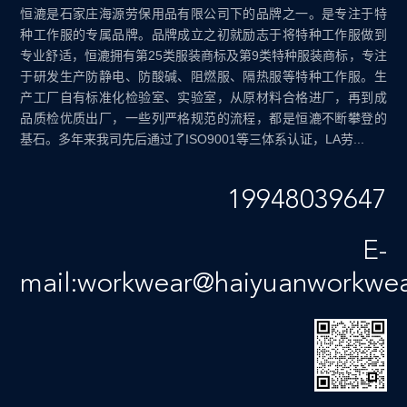
恒漉是石家庄海源劳保用品有限公司下的品牌之一。是专注于特
种工作服的专属品牌。品牌成立之初就励志于将特种工作服做到
专业舒适，恒漉拥有第25类服装商标及第9类特种服装商标，专注
于研发生产防静电、防酸碱、阻燃服、隔热服等特种工作服。生
产工厂自有标准化检验室、实验室，从原材料合格进厂，再到成
品质检优质出厂，一些列严格规范的流程，都是恒漉不断攀登的
基石。多年来我司先后通过了ISO9001等三体系认证，LA劳...
19948039647
E-
mail:workwear@haiyuanworkwe