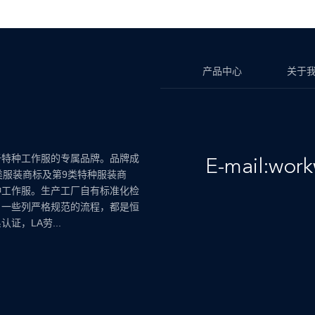
产品中心
关于
于特种工作服的专属品牌。品牌成
E-mail:wor
类服装商标及第9类特种服装商
种工作服。生产工厂自有标准化检
，一些列严格规范的流程，都是恒
证，LA劳...