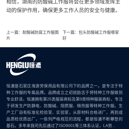
相信，湖南的防酸碱工作服将会在更多领域发挥主
动的保护作用，确保更多工作人员的安全与健康。
上一篇：耐酸碱防腐工作服图
下一篇：包头防酸碱工作服哪家
片
好
恒漉是石家庄海源劳保用品有限公司下的品牌之一。是专注于特
种工作服的专属品牌。品牌成立之初就励志于将特种工作服做到
专业舒适，恒漉拥有第25类服装商标及第9类特种服装商标，专注
于研发生产防静电、防酸碱、阻燃服、隔热服等特种工作服。生
产工厂自有标准化检验室、实验室，从原材料合格进厂，再到成
品质检优质出厂，一些列严格规范的流程，都是恒漉不断攀登的
基石。多年来我司先后通过了ISO9001等三体系认证，LA劳...