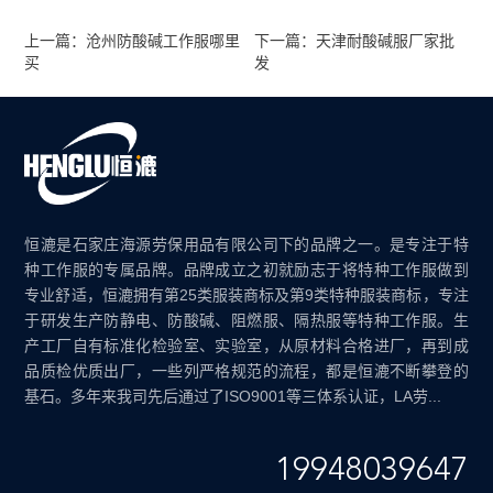
上一篇：沧州防酸碱工作服哪里
下一篇：天津耐酸碱服厂家批
买
发
恒漉是石家庄海源劳保用品有限公司下的品牌之一。是专注于特
种工作服的专属品牌。品牌成立之初就励志于将特种工作服做到
专业舒适，恒漉拥有第25类服装商标及第9类特种服装商标，专注
于研发生产防静电、防酸碱、阻燃服、隔热服等特种工作服。生
产工厂自有标准化检验室、实验室，从原材料合格进厂，再到成
品质检优质出厂，一些列严格规范的流程，都是恒漉不断攀登的
基石。多年来我司先后通过了ISO9001等三体系认证，LA劳...
19948039647