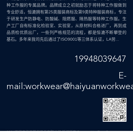
种工作服的专属品牌。品牌成立之初就励志于将特种工作服做到
专业舒适，恒漉拥有第25类服装商标及第9类特种服装商标，专注
于研发生产防静电、防酸碱、阻燃服、隔热服等特种工作服。生
产工厂自有标准化检验室、实验室，从原材料合格进厂，再到成
品质检优质出厂，一些列严格规范的流程，都是恒漉不断攀登的
基石。多年来我司先后通过了ISO9001等三体系认证，LA劳...
19948039647
E-
mail:workwear@haiyuanworkwe
2024石家庄海源劳保用品有限公司 版权所有
Powered by EyouCms