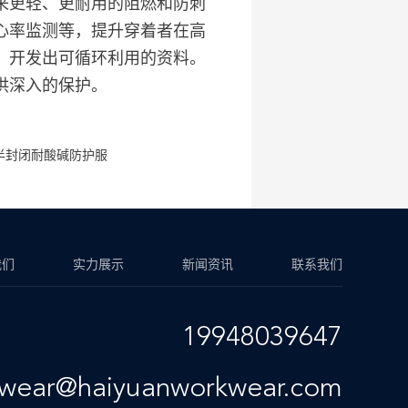
来更轻、更耐用的阻燃和防刺
心率监测等，提升穿着者在高
，开发出可循环利用的资料。
供深入的保护。
半封闭耐酸碱防护服
我们
实力展示
新闻资讯
联系我们
19948039647
kwear@haiyuanworkwear.com