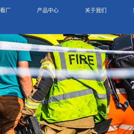
R看厂
产品中心
关于我们