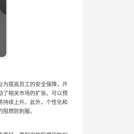
业为提高员工的安全保障，开
动了相关市场的扩张。可以预
将持续上升。此外，个性化和
的阻燃防刺服。