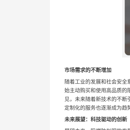
市场需求的不断增加
随着工业的发展和社会安全
始主动购买和使用高品质的
见，未来随着新技术的不断
定制化的服务也逐渐成为趋
未来展望：科技驱动的创新