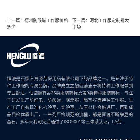
上一篇：德州防酸碱工作服价格
下一篇：河北工作服定制批发
多少
市场
恒漉是石家庄海源劳保用品有限公司下的品牌之一。是专注于特
种工作服的专属品牌。品牌成立之初就励志于将特种工作服做到
专业舒适，恒漉拥有第25类服装商标及第9类特种服装商标，专注
于研发生产防静电、防酸碱、阻燃服、隔热服等特种工作服。生
产工厂自有标准化检验室、实验室，从原材料合格进厂，再到成
品质检优质出厂，一些列严格规范的流程，都是恒漉不断攀登的
基石。多年来我司先后通过了ISO9001等三体系认证，LA劳...