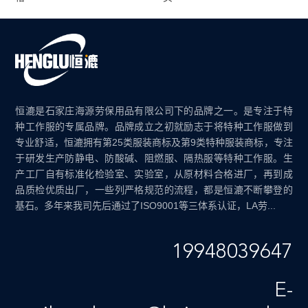
恒漉是石家庄海源劳保用品有限公司下的品牌之一。是专注于特
种工作服的专属品牌。品牌成立之初就励志于将特种工作服做到
专业舒适，恒漉拥有第25类服装商标及第9类特种服装商标，专注
于研发生产防静电、防酸碱、阻燃服、隔热服等特种工作服。生
产工厂自有标准化检验室、实验室，从原材料合格进厂，再到成
品质检优质出厂，一些列严格规范的流程，都是恒漉不断攀登的
基石。多年来我司先后通过了ISO9001等三体系认证，LA劳...
19948039647
E-