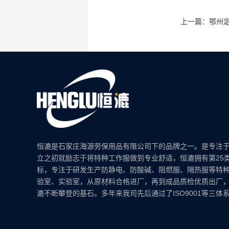
上一篇：鄂州
恒漉是石家庄海源劳保用品有限公司下的品牌之一。是专注
立之初就励志于将特种工作服做到专业舒适，恒漉拥有第25
标，专注于研发生产防静电、防酸碱、阻燃服、隔热服等特
验室、实验室，从原材料合格进厂，再到成品质检优质出厂
漉不断攀登的基石。多年来我司先后通过了ISO9001等三体系认