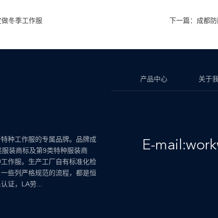
定做冬季工作服
下一篇：成都防
产品中心
关于
于特种工作服的专属品牌。品牌成
E-mail:wor
类服装商标及第9类特种服装商
种工作服。生产工厂自有标准化检
，一些列严格规范的流程，都是恒
证，LA劳...