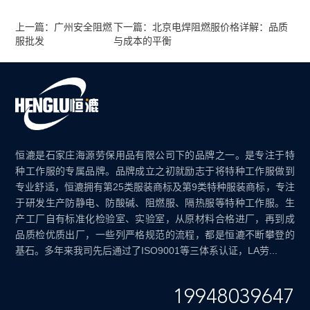
上一篇：广州安全阻燃
下一篇：北京电焊阻燃服价格详解：品质
服批发
与成本的平衡
恒漉是石家庄海源劳保用品有限公司下的品牌之一。是专注于特
种工作服的专属品牌。品牌成立之初就励志于将特种工作服做到
专业舒适，恒漉拥有第25类服装商标及第9类特种服装商标，专注
于研发生产防静电、防酸碱、阻燃服、隔热服等特种工作服。生
产工厂自有标准化检验室、实验室，从原材料合格进厂，再到成
品质检优质出厂，一些列严格规范的流程，都是恒漉不断攀登的
基石。多年来我司先后通过了ISO9001等三体系认证，LA劳...
19948039647