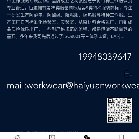
种工作服的专属品牌。品牌成立之初就励志于将特种工作服做到
专业舒适，恒漉拥有第25类服装商标及第9类特种服装商标，专注
于研发生产防静电、防酸碱、阻燃服、隔热服等特种工作服。生
产工厂自有标准化检验室、实验室，从原材料合格进厂，再到成
品质检优质出厂，一些列严格规范的流程，都是恒漉不断攀登的
基石。多年来我司先后通过了ISO9001等三体系认证，LA劳...
19948039647
E-
mail:workwear@haiyuanworkwe
2024石家庄海源劳保用品有限公司 版权所有
Powered by EyouCms
备案号：
冀ICP备12011659号-4