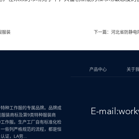
服服装
下一篇：河北省防静电
产品中心
关于
于特种工作服的专属品牌。品牌成
E-mail:wor
类服装商标及第9类特种服装商
种工作服。生产工厂自有标准化检
，一些列严格规范的流程，都是恒
证，LA劳...