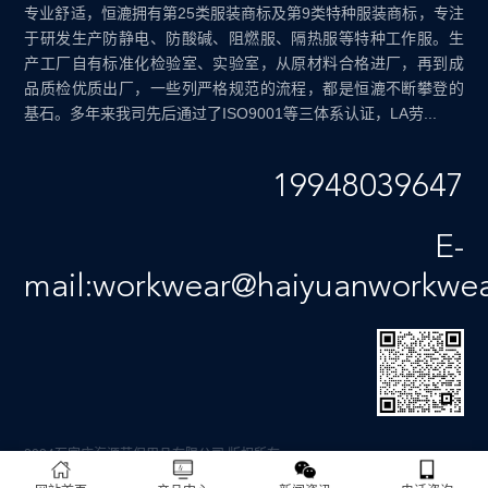
专业舒适，恒漉拥有第25类服装商标及第9类特种服装商标，专注
于研发生产防静电、防酸碱、阻燃服、隔热服等特种工作服。生
产工厂自有标准化检验室、实验室，从原材料合格进厂，再到成
品质检优质出厂，一些列严格规范的流程，都是恒漉不断攀登的
基石。多年来我司先后通过了ISO9001等三体系认证，LA劳...
19948039647
E-
mail:workwear@haiyuanworkwe
2024石家庄海源劳保用品有限公司 版权所有
备案号：
冀ICP备12011659号-4