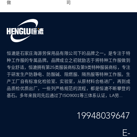
做
司
恒漉是石家庄海源劳保用品有限公司下的品牌之一。是专注于特
种工作服的专属品牌。品牌成立之初就励志于将特种工作服做到
专业舒适，恒漉拥有第25类服装商标及第9类特种服装商标，专注
于研发生产防静电、防酸碱、阻燃服、隔热服等特种工作服。生
产工厂自有标准化检验室、实验室，从原材料合格进厂，再到成
品质检优质出厂，一些列严格规范的流程，都是恒漉不断攀登的
基石。多年来我司先后通过了ISO9001等三体系认证，LA劳...
19948039647
E-