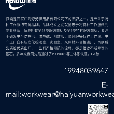
恒漉是石家庄海源劳保用品有限公司下的品牌之一。是专注于特
种工作服的专属品牌。品牌成立之初就励志于将特种工作服做到
专业舒适，恒漉拥有第25类服装商标及第9类特种服装商标，专注
于研发生产防静电、防酸碱、阻燃服、隔热服等特种工作服。生
产工厂自有标准化检验室、实验室，从原材料合格进厂，再到成
品质检优质出厂，一些列严格规范的流程，都是恒漉不断攀登的
基石。多年来我司先后通过了ISO9001等三体系认证，LA劳...
19948039647
E-
mail:workwear@haiyuanworkwe