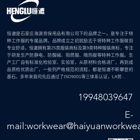
恒漉是石家庄海源劳保用品有限公司下的品牌之一。是专注于特
种工作服的专属品牌。品牌成立之初就励志于将特种工作服做到
专业舒适，恒漉拥有第25类服装商标及第9类特种服装商标，专注
于研发生产防静电、防酸碱、阻燃服、隔热服等特种工作服。生
产工厂自有标准化检验室、实验室，从原材料合格进厂，再到成
品质检优质出厂，一些列严格规范的流程，都是恒漉不断攀登的
基石。多年来我司先后通过了ISO9001等三体系认证，LA劳...
19948039647
E-
mail:workwear@haiyuanworkwe