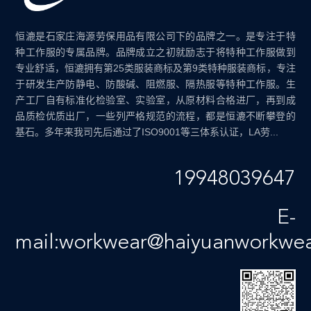
恒漉是石家庄海源劳保用品有限公司下的品牌之一。是专注于特
种工作服的专属品牌。品牌成立之初就励志于将特种工作服做到
专业舒适，恒漉拥有第25类服装商标及第9类特种服装商标，专注
于研发生产防静电、防酸碱、阻燃服、隔热服等特种工作服。生
产工厂自有标准化检验室、实验室，从原材料合格进厂，再到成
品质检优质出厂，一些列严格规范的流程，都是恒漉不断攀登的
基石。多年来我司先后通过了ISO9001等三体系认证，LA劳...
19948039647
E-
mail:workwear@haiyuanworkwe