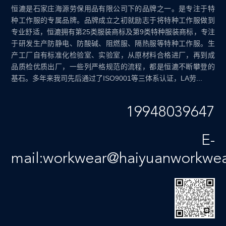
恒漉是石家庄海源劳保用品有限公司下的品牌之一。是专注于特
种工作服的专属品牌。品牌成立之初就励志于将特种工作服做到
专业舒适，恒漉拥有第25类服装商标及第9类特种服装商标，专注
于研发生产防静电、防酸碱、阻燃服、隔热服等特种工作服。生
产工厂自有标准化检验室、实验室，从原材料合格进厂，再到成
品质检优质出厂，一些列严格规范的流程，都是恒漉不断攀登的
基石。多年来我司先后通过了ISO9001等三体系认证，LA劳...
19948039647
E-
mail:workwear@haiyuanworkwe