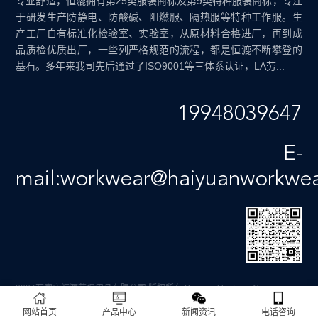
专业舒适，恒漉拥有第25类服装商标及第9类特种服装商标，专注
于研发生产防静电、防酸碱、阻燃服、隔热服等特种工作服。生
产工厂自有标准化检验室、实验室，从原材料合格进厂，再到成
品质检优质出厂，一些列严格规范的流程，都是恒漉不断攀登的
基石。多年来我司先后通过了ISO9001等三体系认证，LA劳...
19948039647
E-
mail:workwear@haiyuanworkwe
2024石家庄海源劳保用品有限公司 版权所有
Powered by EyouCms
备案号：
冀ICP备12011659号-4
网站首页
产品中心
新闻资讯
电话咨询