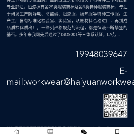
种工作服的专属品牌。品牌成立之初就励志于将特种工作服做到
专业舒适，恒漉拥有第25类服装商标及第9类特种服装商标，专注
于研发生产防静电、防酸碱、阻燃服、隔热服等特种工作服。生
产工厂自有标准化检验室、实验室，从原材料合格进厂，再到成
品质检优质出厂，一些列严格规范的流程，都是恒漉不断攀登的
基石。多年来我司先后通过了ISO9001等三体系认证，LA劳...
19948039647
E-
mail:workwear@haiyuanworkwe
2024石家庄海源劳保用品有限公司 版权所有
Powered by EyouCms
备案号：
冀ICP备12011659号-4