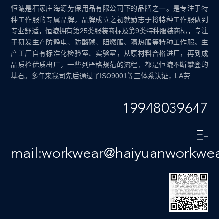
恒漉是石家庄海源劳保用品有限公司下的品牌之一。是专注于特
种工作服的专属品牌。品牌成立之初就励志于将特种工作服做到
专业舒适，恒漉拥有第25类服装商标及第9类特种服装商标，专注
于研发生产防静电、防酸碱、阻燃服、隔热服等特种工作服。生
产工厂自有标准化检验室、实验室，从原材料合格进厂，再到成
品质检优质出厂，一些列严格规范的流程，都是恒漉不断攀登的
基石。多年来我司先后通过了ISO9001等三体系认证，LA劳...
19948039647
E-
mail:workwear@haiyuanworkwe