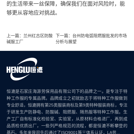
的生活带来一丝保障，确保我们在面对风险时，能
够更从容地应对挑战。
上一篇：兰州红古区防酸
下一篇：台州防电弧阻燃服批发的市场
碱服工厂
分析与展望
恒漉是石家庄海源劳保用品有限公司下的品牌之一。是专注于特
种工作服的专属品牌。品牌成立之初就励志于将特种工作服做到
专业舒适，恒漉拥有第25类服装商标及第9类特种服装商标，专注
于研发生产防静电、防酸碱、阻燃服、隔热服等特种工作服。生
产工厂自有标准化检验室、实验室，从原材料合格进厂，再到成
品质检优质出厂，一些列严格规范的流程，都是恒漉不断攀登的
基石。多年来我司先后通过了ISO9001等三体系认证，LA劳...