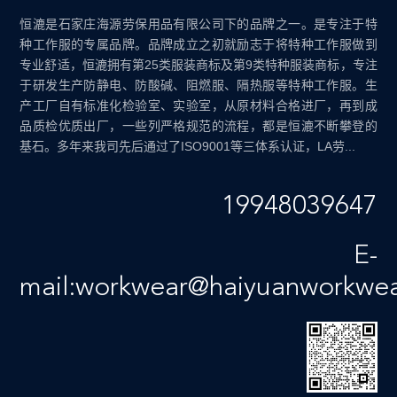
恒漉是石家庄海源劳保用品有限公司下的品牌之一。是专注于特
种工作服的专属品牌。品牌成立之初就励志于将特种工作服做到
专业舒适，恒漉拥有第25类服装商标及第9类特种服装商标，专注
于研发生产防静电、防酸碱、阻燃服、隔热服等特种工作服。生
产工厂自有标准化检验室、实验室，从原材料合格进厂，再到成
品质检优质出厂，一些列严格规范的流程，都是恒漉不断攀登的
基石。多年来我司先后通过了ISO9001等三体系认证，LA劳...
19948039647
E-
mail:workwear@haiyuanworkwe