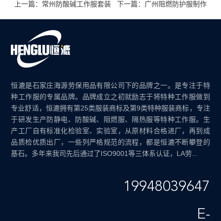
上一篇：常州防酸碱工作服套装
下一篇：广州阻燃防护服制作
恒漉是石家庄海源劳保用品有限公司下的品牌之一。是专注于特
种工作服的专属品牌。品牌成立之初就励志于将特种工作服做到
专业舒适，恒漉拥有第25类服装商标及第9类特种服装商标，专注
于研发生产防静电、防酸碱、阻燃服、隔热服等特种工作服。生
产工厂自有标准化检验室、实验室，从原材料合格进厂，再到成
品质检优质出厂，一些列严格规范的流程，都是恒漉不断攀登的
基石。多年来我司先后通过了ISO9001等三体系认证，LA劳...
19948039647
E-