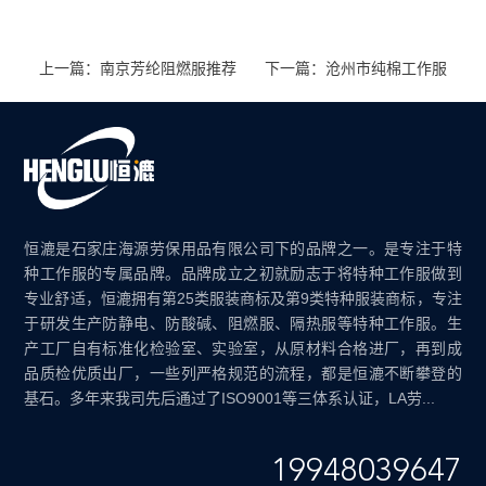
上一篇：南京芳纶阻燃服推荐
下一篇：沧州市纯棉工作服
恒漉是石家庄海源劳保用品有限公司下的品牌之一。是专注于特
种工作服的专属品牌。品牌成立之初就励志于将特种工作服做到
专业舒适，恒漉拥有第25类服装商标及第9类特种服装商标，专注
于研发生产防静电、防酸碱、阻燃服、隔热服等特种工作服。生
产工厂自有标准化检验室、实验室，从原材料合格进厂，再到成
品质检优质出厂，一些列严格规范的流程，都是恒漉不断攀登的
基石。多年来我司先后通过了ISO9001等三体系认证，LA劳...
19948039647