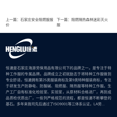
上一篇：石家庄安全阻燃服报
下一篇：阻燃隔热森林迷彩灭火
价
服
恒漉是石家庄海源劳保用品有限公司下的品牌之一。是专注于特
种工作服的专属品牌。品牌成立之初就励志于将特种工作服做到
专业舒适，恒漉拥有第25类服装商标及第9类特种服装商标，专注
于研发生产防静电、防酸碱、阻燃服、隔热服等特种工作服。生
产工厂自有标准化检验室、实验室，从原材料合格进厂，再到成
品质检优质出厂，一些列严格规范的流程，都是恒漉不断攀登的
基石。多年来我司先后通过了ISO9001等三体系认证，LA劳...