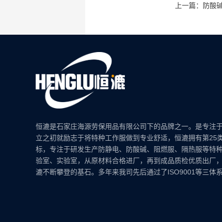
上一篇：防酸
恒漉是石家庄海源劳保用品有限公司下的品牌之一。是专注
立之初就励志于将特种工作服做到专业舒适，恒漉拥有第25
标，专注于研发生产防静电、防酸碱、阻燃服、隔热服等特
验室、实验室，从原材料合格进厂，再到成品质检优质出厂
漉不断攀登的基石。多年来我司先后通过了ISO9001等三体系认