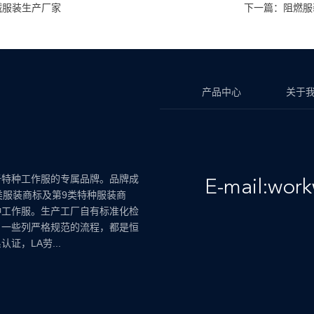
碱服装生产厂家
下一篇：阻燃服
产品中心
关于
于特种工作服的专属品牌。品牌成
E-mail:wor
类服装商标及第9类特种服装商
种工作服。生产工厂自有标准化检
，一些列严格规范的流程，都是恒
证，LA劳...