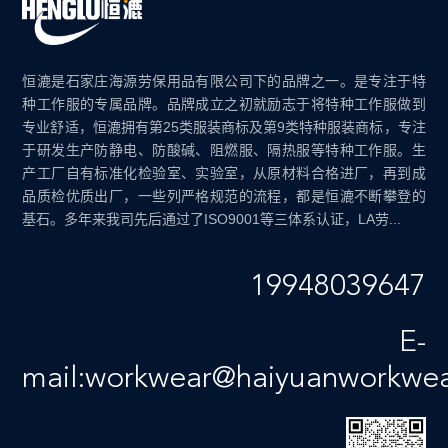
恒漉是石家庄海源劳保用品有限公司下的品牌之一。是专注于特
种工作服的专属品牌。品牌成立之初就励志于将特种工作服做到
专业舒适，恒漉拥有第25类服装商标及第9类特种服装商标，专注
于研发生产防静电、防酸碱、阻燃服、隔热服等特种工作服。生
产工厂自有标准化检验室、实验室，从原材料合格进厂，再到成
品质检优质出厂，一些列严格规范的流程，都是恒漉不断攀登的
基石。多年来我司先后通过了ISO9001等三体系认证，LA劳...
19948039647
E-
mail:workwear@haiyuanworkwe