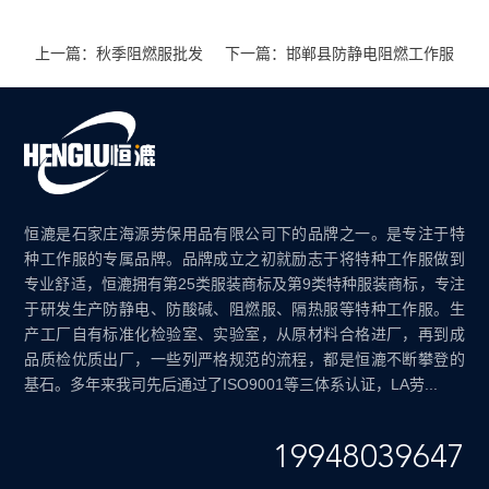
上一篇：秋季阻燃服批发
下一篇：邯郸县防静电阻燃工作服
恒漉是石家庄海源劳保用品有限公司下的品牌之一。是专注于特
种工作服的专属品牌。品牌成立之初就励志于将特种工作服做到
专业舒适，恒漉拥有第25类服装商标及第9类特种服装商标，专注
于研发生产防静电、防酸碱、阻燃服、隔热服等特种工作服。生
产工厂自有标准化检验室、实验室，从原材料合格进厂，再到成
品质检优质出厂，一些列严格规范的流程，都是恒漉不断攀登的
基石。多年来我司先后通过了ISO9001等三体系认证，LA劳...
19948039647